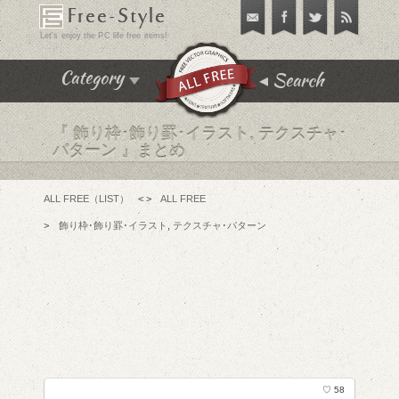
Free-Style
Let's enjoy the PC life free items!
Search
Category
『
飾り枠･飾り罫･イラスト
,
テクスチャ･
飾り枠･飾り罫･イラスト
パターン
』まとめ
テクスチャ･パターン
フリーフォント
ALL FREE（LIST）
< >
ALL FREE
アイコン
>
飾り枠･飾り罫･イラスト
,
テクスチャ･パターン
チュートリアル
フリーソフト
PC便利機能
WEBテンプレート･テーマ
♡ 58