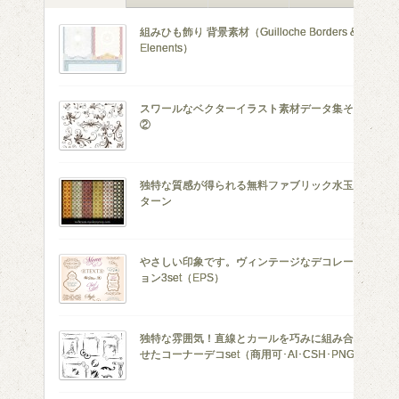
組みひも飾り 背景素材（Guilloche Borders &
Elenents）
スワールなベクターイラスト素材データ集その
②
独特な質感が得られる無料ファブリック水玉パ
ターン
やさしい印象です。ヴィンテージなデコレーシ
ョン3set（EPS）
独特な雰囲気！直線とカールを巧みに組み合わ
せたコーナーデコset（商用可･AI･CSH･PNG）