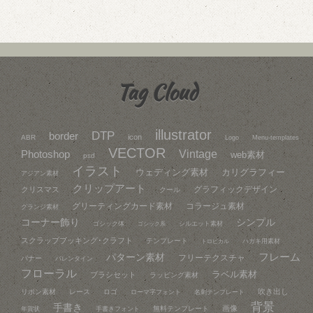
Tag Cloud
illustrator
DTP
border
icon
ABR
Logo
Menu-templates
VECTOR
Vintage
Photoshop
web素材
psd
イラスト
ウェディング素材
カリグラフィー
アジアン素材
クリップアート
グラフィックデザイン
クリスマス
クール
グリーティングカード素材
コラージュ素材
グランジ素材
コーナー飾り
シンプル
ゴシック体
シルエット素材
ゴシック系
スクラップブッキング･クラフト
テンプレート
ハガキ用素材
トロピカル
フレーム
パターン素材
フリーテクスチャ
バナー
バレンタイン
フローラル
ラベル素材
ブラシセット
ラッピング素材
吹き出し
リボン素材
レース
ロゴ
ローマ字フォント
名刺テンプレート
背景
手書き
画像
無料テンプレート
年賀状
手書きフォント