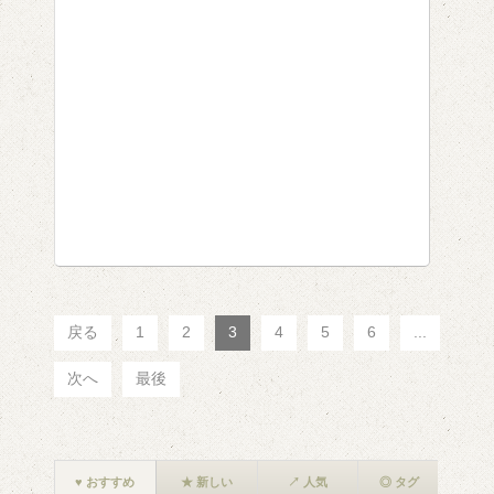
戻る
1
2
3
4
5
6
...
次へ
最後
♥ おすすめ
★ 新しい
↗ 人気
◎ タグ