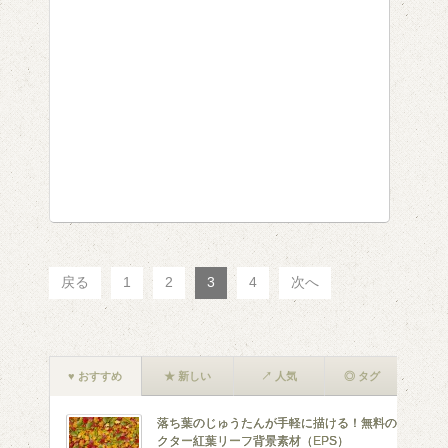
戻る
1
2
3
4
次へ
♥ おすすめ
★ 新しい
↗ 人気
◎ タグ
落ち葉のじゅうたんが手軽に描ける！無料のベ
クター紅葉リーフ背景素材（EPS）