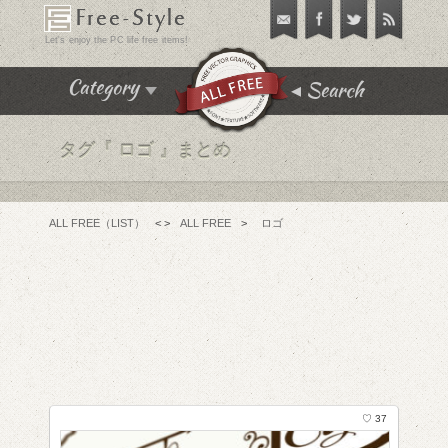
Free-Style
Let's enjoy the PC life free items!
Search
Category
タグ『
ロゴ 』まとめ
飾り枠･飾り罫･イラスト
テクスチャ･パターン
フリーフォント
ALL FREE（LIST）
< >
ALL FREE
>
ロゴ
アイコン
チュートリアル
フリーソフト
PC便利機能
WEBテンプレート･テーマ
♡ 37