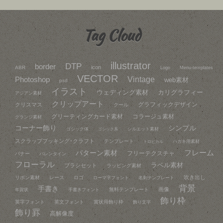
Tag Cloud
illustrator
DTP
border
icon
ABR
Logo
Menu-templates
VECTOR
Vintage
Photoshop
web素材
psd
イラスト
ウェディング素材
カリグラフィー
アジアン素材
クリップアート
グラフィックデザイン
クリスマス
クール
グリーティングカード素材
コラージュ素材
グランジ素材
コーナー飾り
シンプル
ゴシック体
シルエット素材
ゴシック系
スクラップブッキング･クラフト
テンプレート
ハガキ用素材
トロピカル
フレーム
パターン素材
フリーテクスチャ
バナー
バレンタイン
フローラル
ラベル素材
ブラシセット
ラッピング素材
吹き出し
リボン素材
レース
ロゴ
ローマ字フォント
名刺テンプレート
背景
手書き
画像
無料テンプレート
年賀状
手書きフォント
飾り枠
英字フォント
英文フォント
賞状用飾り枠
飾り文字
飾り罫
高解像度