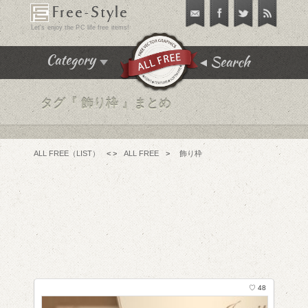
Free-Style
Let's enjoy the PC life free items!
Search
Category
タグ『
飾り枠 』まとめ
飾り枠･飾り罫･イラスト
テクスチャ･パターン
フリーフォント
ALL FREE（LIST）
< >
ALL FREE
>
飾り枠
アイコン
チュートリアル
フリーソフト
PC便利機能
WEBテンプレート･テーマ
♡ 48