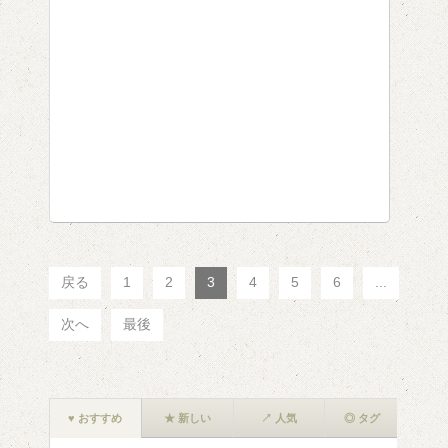
戻る
1
2
3
4
5
6
...
次へ
最後
♥ おすすめ
★ 新しい
↗ 人気
◎ タグ