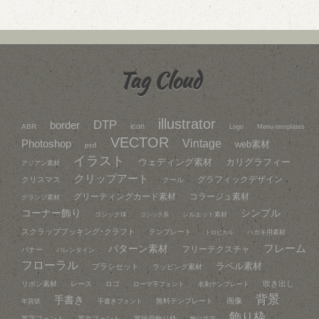
Tag Cloud
illustrator
DTP
border
icon
ABR
Logo
Menu-templates
VECTOR
Vintage
Photoshop
web素材
psd
イラスト
ウェディング素材
カリグラフィー
アジアン素材
クリップアート
グラフィックデザイン
クリスマス
クール
グリーティングカード素材
コラージュ素材
グランジ素材
コーナー飾り
シンプル
ゴシック体
シルエット素材
ゴシック系
スクラップブッキング･クラフト
テンプレート
ハガキ用素材
トロピカル
フレーム
パターン素材
フリーテクスチャ
バナー
バレンタイン
フローラル
ラベル素材
ブラシセット
ラッピング素材
吹き出し
リボン素材
レース
ロゴ
ローマ字フォント
名刺テンプレート
背景
手書き
画像
無料テンプレート
年賀状
手書きフォント
飾り枠
英字フォント
英文フォント
賞状用飾り枠