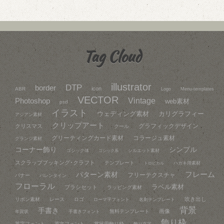
Tag Cloud
illustrator
DTP
border
icon
ABR
Logo
Menu-templates
VECTOR
Vintage
Photoshop
web素材
psd
イラスト
ウェディング素材
カリグラフィー
アジアン素材
クリップアート
グラフィックデザイン
クリスマス
クール
グリーティングカード素材
コラージュ素材
グランジ素材
コーナー飾り
シンプル
ゴシック体
シルエット素材
ゴシック系
スクラップブッキング･クラフト
テンプレート
ハガキ用素材
トロピカル
フレーム
パターン素材
フリーテクスチャ
バナー
バレンタイン
フローラル
ラベル素材
ブラシセット
ラッピング素材
吹き出し
リボン素材
レース
ロゴ
ローマ字フォント
名刺テンプレート
背景
手書き
画像
無料テンプレート
年賀状
手書きフォント
飾り枠
英字フォント
英文フォント
賞状用飾り枠