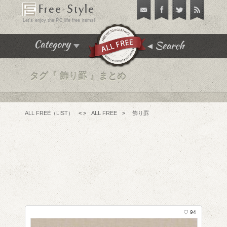
Free-Style
Let's enjoy the PC life free items!
Search
Category
タグ『
飾り罫 』まとめ
飾り枠･飾り罫･イラスト
テクスチャ･パターン
フリーフォント
ALL FREE（LIST）
< >
ALL FREE
>
飾り罫
アイコン
チュートリアル
フリーソフト
PC便利機能
WEBテンプレート･テーマ
♡ 94