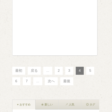
最初
戻る
...
2
3
4
5
6
7
...
次へ
最後
♥ おすすめ
★ 新しい
↗ 人気
◎ タグ