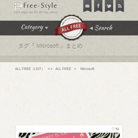
Free-Style
Let's enjoy the PC life free items!
Search
Category
タグ『
Microsoft 』まとめ
飾り枠･飾り罫･イラスト
テクスチャ･パターン
フリーフォント
ALL FREE（LIST）
< >
ALL FREE
>
Microsoft
アイコン
チュートリアル
フリーソフト
PC便利機能
WEBテンプレート･テーマ
♡ 52