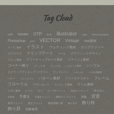
Tag Cloud
illustrator
DTP
border
icon
ABR
Logo
Menu-templates
VECTOR
Vintage
Photoshop
web素材
psd
イラスト
ウェディング素材
カリグラフィー
アジアン素材
クリップアート
グラフィックデザイン
クリスマス
クール
グリーティングカード素材
コラージュ素材
グランジ素材
コーナー飾り
シンプル
ゴシック体
シルエット素材
ゴシック系
スクラップブッキング･クラフト
テンプレート
ハガキ用素材
トロピカル
フレーム
パターン素材
フリーテクスチャ
バナー
バレンタイン
フローラル
ラベル素材
ブラシセット
ラッピング素材
吹き出し
リボン素材
レース
ロゴ
ローマ字フォント
名刺テンプレート
背景
手書き
画像
無料テンプレート
年賀状
手書きフォント
飾り枠
英字フォント
英文フォント
賞状用飾り枠
飾り文字
飾り罫
高解像度