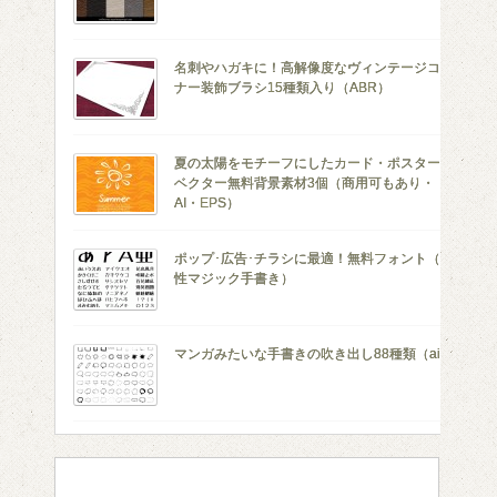
名刺やハガキに！高解像度なヴィンテージコー
ナー装飾ブラシ15種類入り（ABR）
夏の太陽をモチーフにしたカード・ポスター用
ベクター無料背景素材3個（商用可もあり・
AI・EPS）
ポップ･広告･チラシに最適！無料フォント（油
性マジック手書き）
マンガみたいな手書きの吹き出し88種類（ai）