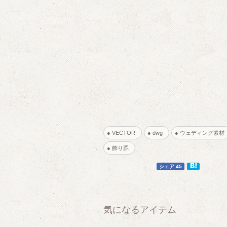
● VECTOR
● dwg
● ウェディング素
● 飾り罫
6
6
シェア 45
気になるアイテム
9