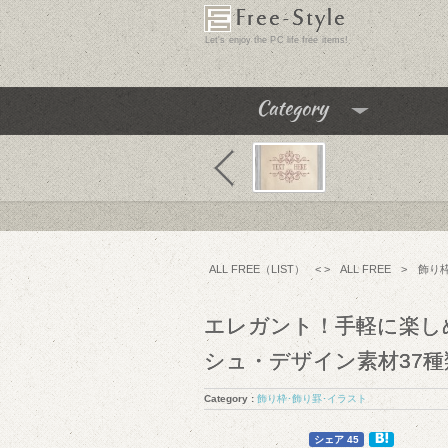
Free-Style
Let's enjoy the PC life free items!
Category
飾り枠･飾り罫･イラスト
テクスチャ･パターン
フリーフォント
ALL FREE（LIST）
< >
ALL FREE
>
飾り
アイコン
チュートリアル
エレガント！手軽に楽し
フリーソフト
シュ・デザイン素材37種
PC便利機能
Category :
飾り枠･飾り罫･イラスト
WEBテンプレート･テーマ
6
6
シェア 45