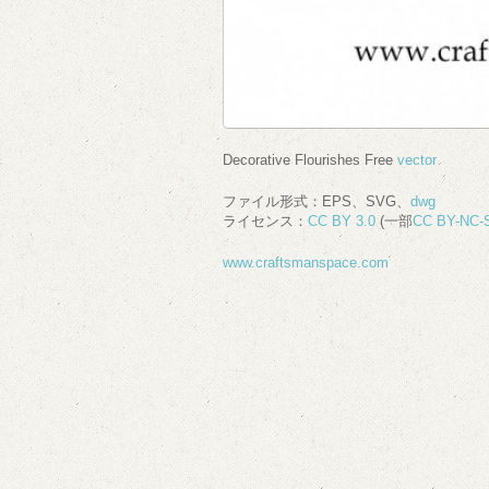
Decorative Flourishes Free
vector
ファイル形式：EPS、SVG、
dwg
ライセンス：
CC BY 3.0
(一部
CC BY-NC-S
www.craftsmanspace.com