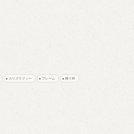
材
● カリグラフィー
● フレーム
● 飾り枠