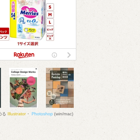
める
Illustrator
・
Photoshop
(win/mac)