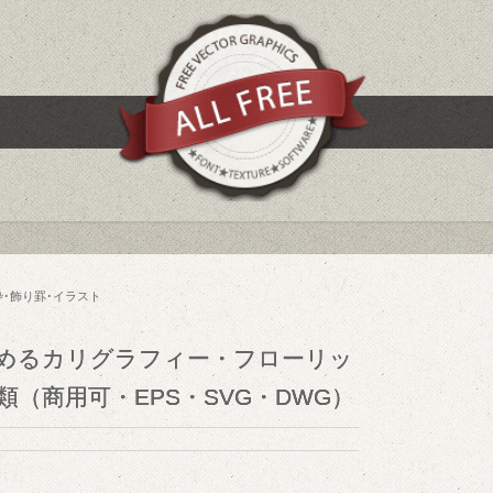
枠･飾り罫･イラスト
めるカリグラフィー・フローリッ
類（商用可・EPS・SVG・DWG）