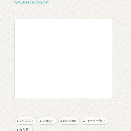
www.freevectors.net
● VECTOR
● Vintage
● illustrator
● コーナー飾り
● 飾り枠