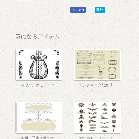
0
0
シェア 3
4
気になるアイテム
8
スワールがモチーフ...
アンティークなカリ...
無料！手書き風のラ...
おしゃれ！ヨーロピ...