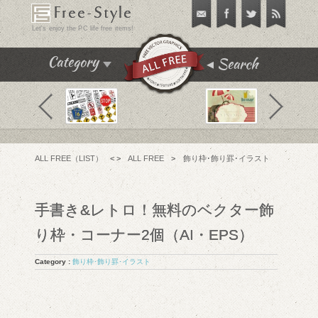
Free-Style
Let's enjoy the PC life free items!
Search
Category
飾り枠･飾り罫･イラスト
テクスチャ･パターン
フリーフォント
ALL FREE（LIST）
< >
ALL FREE
>
飾り枠･飾り罫･イラスト
アイコン
チュートリアル
手書き&レトロ！無料のベクター飾
フリーソフト
り枠・コーナー2個（AI・EPS）
PC便利機能
Category :
飾り枠･飾り罫･イラスト
WEBテンプレート･テーマ