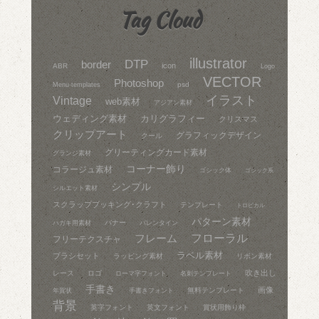
Tag Cloud
illustrator
DTP
border
icon
ABR
Logo
VECTOR
Photoshop
psd
Menu-templates
イラスト
Vintage
web素材
アジアン素材
ウェディング素材
カリグラフィー
クリスマス
クリップアート
グラフィックデザイン
クール
グリーティングカード素材
グランジ素材
コーナー飾り
コラージュ素材
ゴシック体
ゴシック系
シンプル
シルエット素材
スクラップブッキング･クラフト
テンプレート
トロピカル
パターン素材
バナー
ハガキ用素材
バレンタイン
フレーム
フローラル
フリーテクスチャ
ラベル素材
ブラシセット
ラッピング素材
リボン素材
吹き出し
レース
ロゴ
ローマ字フォント
名刺テンプレート
手書き
画像
無料テンプレート
年賀状
手書きフォント
背景
英字フォント
英文フォント
賞状用飾り枠