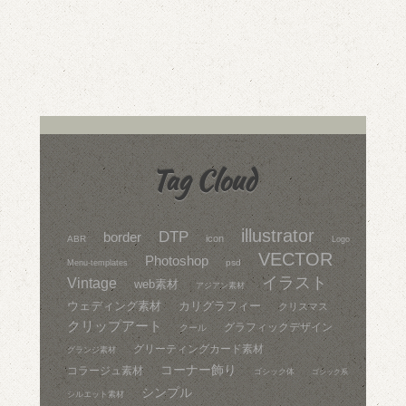
Tag Cloud
illustrator
DTP
border
icon
ABR
Logo
VECTOR
Photoshop
psd
Menu-templates
イラスト
Vintage
web素材
アジアン素材
ウェディング素材
カリグラフィー
クリスマス
クリップアート
グラフィックデザイン
クール
グリーティングカード素材
グランジ素材
コーナー飾り
コラージュ素材
ゴシック体
ゴシック系
シンプル
シルエット素材