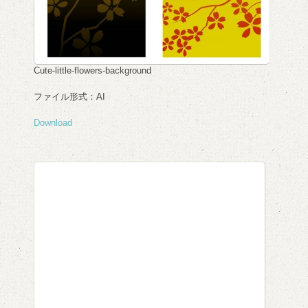
Cute-little-flowers-background
ファイル形式：AI
Download