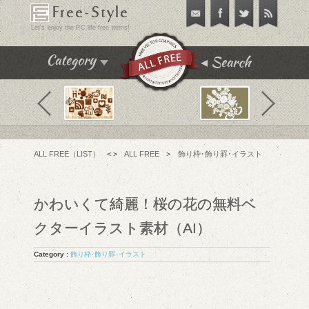
Free-Style
Let's enjoy the PC life free items!
Search
Category
飾り枠･飾り罫･イラスト
テクスチャ･パターン
フリーフォント
ALL FREE（LIST）
< >
ALL FREE
>
飾り枠･飾り罫･イラスト
アイコン
チュートリアル
かわいくて綺麗！桜の花の無料ベ
フリーソフト
クターイラスト素材（AI）
PC便利機能
Category :
飾り枠･飾り罫･イラスト
WEBテンプレート･テーマ