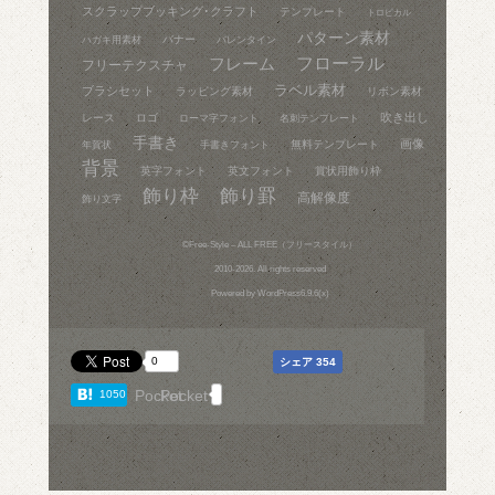
スクラップブッキング･クラフト
テンプレート
トロピカル
パターン素材
バナー
ハガキ用素材
バレンタイン
フレーム
フローラル
フリーテクスチャ
ラベル素材
ブラシセット
ラッピング素材
リボン素材
吹き出し
レース
ロゴ
ローマ字フォント
名刺テンプレート
手書き
画像
無料テンプレート
年賀状
手書きフォント
背景
英字フォント
英文フォント
賞状用飾り枠
飾り枠
飾り罫
高解像度
飾り文字
©
Free-Style – ALL FREE（フリースタイル）
2010-2026. All rights reserved
Powered by
WordPress6.9.6(x)
0
シェア
354
Pocket
Pocket
1050