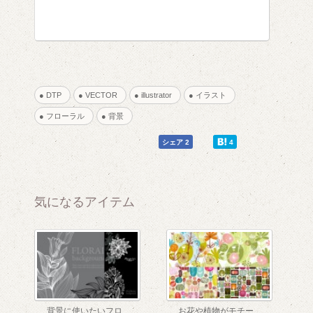
● DTP
● VECTOR
● illustrator
● イラスト
● フローラル
● 背景
0
0
シェア 2
4
気になるアイテム
1
背景に使いたいフロ...
お花や植物がモチー...