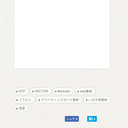
● DTP
● VECTOR
● illustrator
● web素材
● イラスト
● グリーティングカード素材
● ハガキ用素材
● 背景
0
0
シェア 5
4