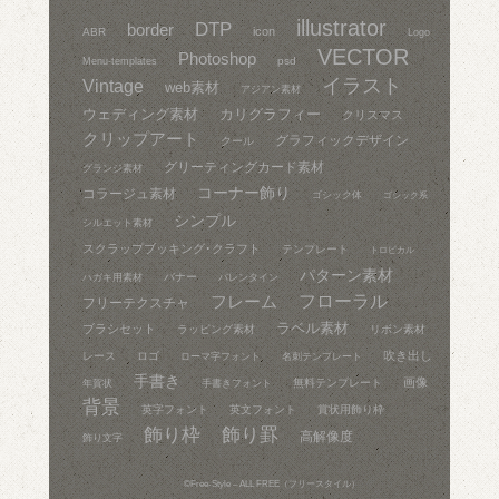
illustrator
DTP
border
icon
ABR
Logo
VECTOR
Photoshop
psd
Menu-templates
イラスト
Vintage
web素材
アジアン素材
ウェディング素材
カリグラフィー
クリスマス
クリップアート
グラフィックデザイン
クール
グリーティングカード素材
グランジ素材
コーナー飾り
コラージュ素材
ゴシック体
ゴシック系
シンプル
シルエット素材
スクラップブッキング･クラフト
テンプレート
トロピカル
パターン素材
バナー
ハガキ用素材
バレンタイン
フレーム
フローラル
フリーテクスチャ
ラベル素材
ブラシセット
ラッピング素材
リボン素材
吹き出し
レース
ロゴ
ローマ字フォント
名刺テンプレート
手書き
画像
無料テンプレート
年賀状
手書きフォント
背景
英字フォント
英文フォント
賞状用飾り枠
飾り枠
飾り罫
高解像度
飾り文字
©
Free-Style – ALL FREE（フリースタイル）