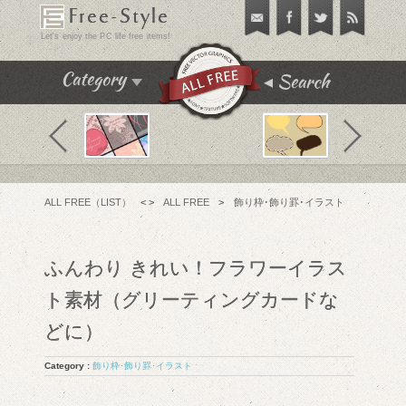
Free-Style
Let's enjoy the PC life free items!
Search
Category
飾り枠･飾り罫･イラスト
テクスチャ･パターン
フリーフォント
ALL FREE（LIST）
< >
ALL FREE
>
飾り枠･飾り罫･イラスト
アイコン
チュートリアル
ふんわり きれい！フラワーイラス
フリーソフト
ト素材（グリーティングカードな
PC便利機能
どに）
WEBテンプレート･テーマ
Category :
飾り枠･飾り罫･イラスト