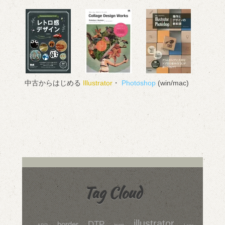
中古からはじめる
Illustrator
・
Photoshop
(win/mac)
Tag Cloud
illustrator
DTP
border
icon