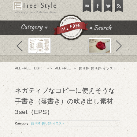
Free-Style
Let's enjoy the PC life free items!
Search
Category
飾り枠･飾り罫･イラスト
テクスチャ･パターン
フリーフォント
ALL FREE（LIST）
< >
ALL FREE
>
飾り枠･飾り罫･イラスト
アイコン
チュートリアル
ネガティブなコピーに使えそうな
フリーソフト
手書き（落書き）の吹き出し素材
PC便利機能
3set（EPS）
WEBテンプレート･テーマ
Category :
飾り枠･飾り罫･イラスト