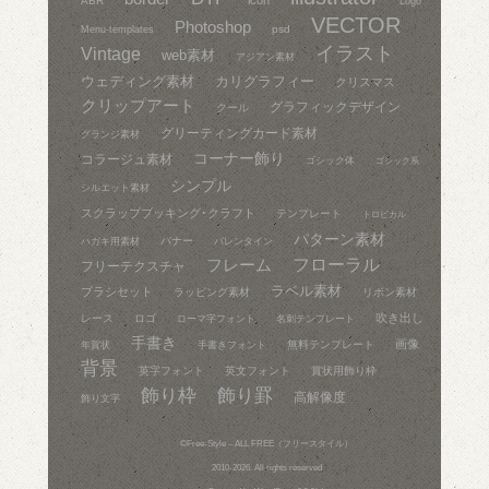
ABR
Logo
VECTOR
Photoshop
psd
Menu-templates
イラスト
Vintage
web素材
アジアン素材
ウェディング素材
カリグラフィー
クリスマス
クリップアート
グラフィックデザイン
クール
グリーティングカード素材
グランジ素材
コーナー飾り
コラージュ素材
ゴシック体
ゴシック系
シンプル
シルエット素材
スクラップブッキング･クラフト
テンプレート
トロピカル
パターン素材
バナー
ハガキ用素材
バレンタイン
フレーム
フローラル
フリーテクスチャ
ラベル素材
ブラシセット
ラッピング素材
リボン素材
吹き出し
レース
ロゴ
ローマ字フォント
名刺テンプレート
手書き
画像
無料テンプレート
年賀状
手書きフォント
背景
英字フォント
英文フォント
賞状用飾り枠
飾り枠
飾り罫
高解像度
飾り文字
©
Free-Style – ALL FREE（フリースタイル）
2010-2026. All rights reserved