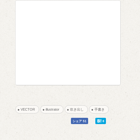
● VECTOR
● illustrator
● 吹き出し
● 手書き
0
0
シェア 51
8