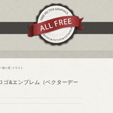
枠･飾り罫･イラスト
ロゴ&エンブレム（ベクターデー