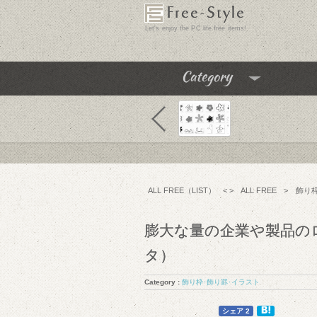
Free-Style
Let's enjoy the PC life free items!
Category
飾り枠･飾り罫･イラスト
テクスチャ･パターン
フリーフォント
ALL FREE（LIST）
< >
ALL FREE
>
飾り
アイコン
チュートリアル
膨大な量の企業や製品の
フリーソフト
タ）
PC便利機能
Category :
飾り枠･飾り罫･イラスト
WEBテンプレート･テーマ
3
3
シェア 2