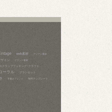
intage
web素材
アジアン素材
デザイン
グランジ素材
スクラップブッキング･クラフト
ローラル
ブラシセット
き
無料テンプレート
手書きフォント