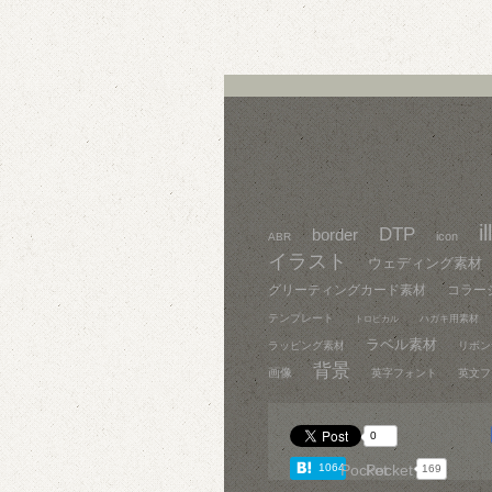
i
DTP
border
icon
ABR
イラスト
ウェディング素材
グリーティングカード素材
コラー
テンプレート
ハガキ用素材
トロピカル
ラベル素材
ラッピング素材
リボン
背景
画像
英字フォント
英文フ
0
1064
Pocket
Pocket
169
169