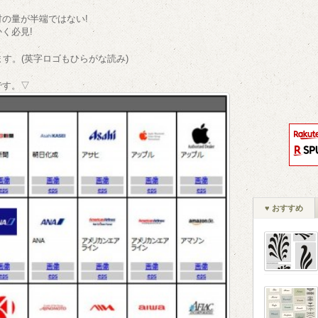
の量が半端ではない!
く必見!
す。(英字ロゴもひらがな読み)
です。▽
♥ おすすめ