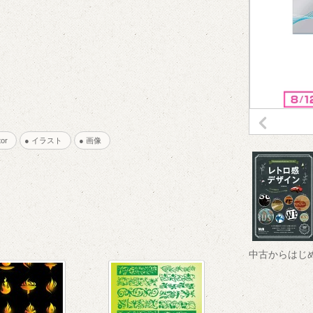
rator
● イラスト
● 画像
中古からはじ