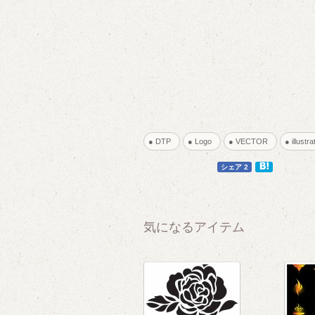
● DTP
● Logo
● VECTOR
● illust
3
3
シェア 2
気になるアイテム
1