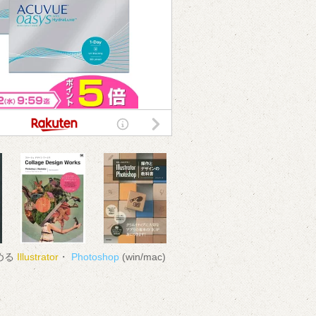
める
Illustrator
・
Photoshop
(win/mac)