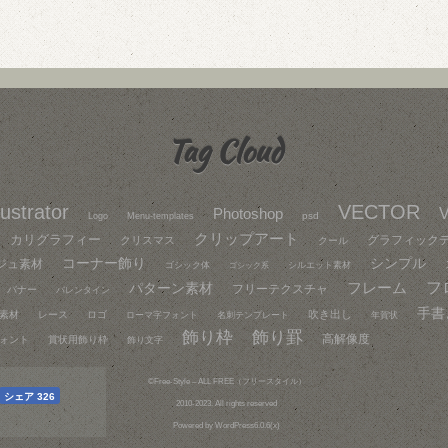
Tag Cloud
llustrator
VECTOR
V
Photoshop
psd
Logo
Menu-templates
クリップアート
カリグラフィー
グラフィック
クリスマス
クール
コーナー飾り
シンプル
ジュ素材
ゴシック体
シルエット素材
ゴシック系
フレーム
フ
パターン素材
フリーテクスチャ
バナー
バレンタイン
手書
吹き出し
素材
レース
ロゴ
ローマ字フォント
名刺テンプレート
年賀状
飾り枠
飾り罫
高解像度
ォント
賞状用飾り枠
飾り文字
©
Free-Style – ALL FREE（フリースタイル）
シェア
326
2010-2023. All rights reserved
Powered by
WordPress6.0.6(x)