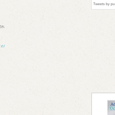
Tweets by p
切れ
め!