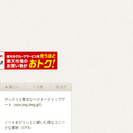
★ 新しい
↗ 人気
◎ タグ
ザックリと骨太なベクタークリップア
ート（eps,svg,dwg,gif）
ノートをビリッとに破いた様なユニー
クな素材（EPS）