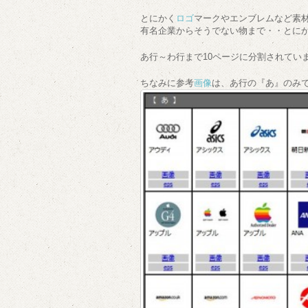
とにかく
ロゴ
マークやエンブレムなど素材
有名企業からそうでない物まで・・とにか
あ行～わ行まで10ページに分割されていま
ちなみに参考
画像
は、あ行の『あ』のみ