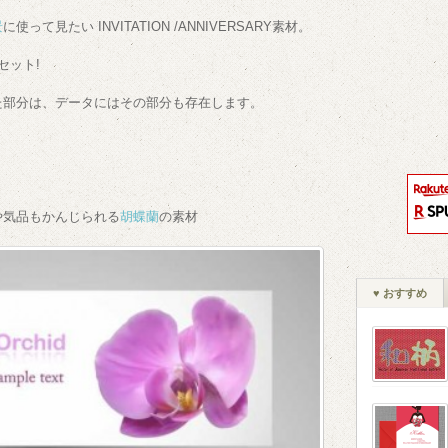
景
に使って見たい INVITATION /ANNIVERSARY素材。
セット!
た部分は、データにはその部分も存在します。
や気品もかんじられる
胡蝶蘭
の素材
♥ おすすめ