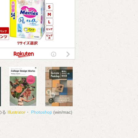
める
Illustrator
・
Photoshop
(win/mac)