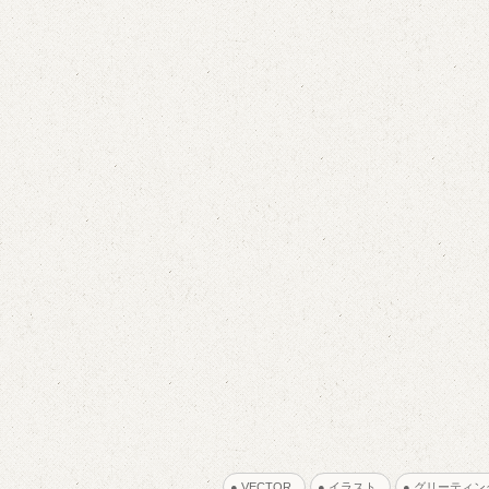
● VECTOR
● イラスト
● グリーティ