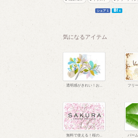
1
1
シェア 1
4
気になるアイテム
3
透明感がきれい！お...
フリー
無料で使える！桜の...
パーム