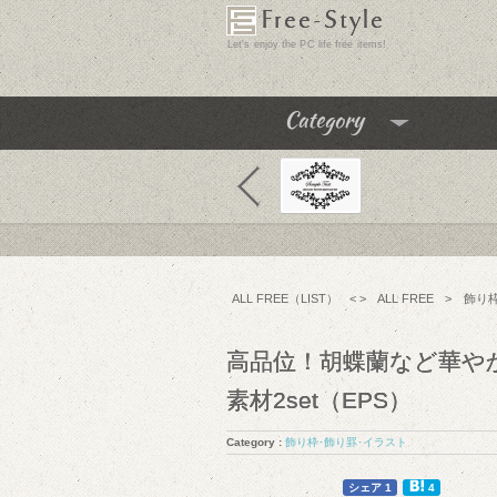
Free-Style
Let's enjoy the PC life free items!
Category
飾り枠･飾り罫･イラスト
テクスチャ･パターン
フリーフォント
ALL FREE（LIST）
< >
ALL FREE
>
飾り
アイコン
チュートリアル
高品位！胡蝶蘭など華や
フリーソフト
素材2set（EPS）
PC便利機能
Category :
飾り枠･飾り罫･イラスト
WEBテンプレート･テーマ
1
1
シェア 1
4