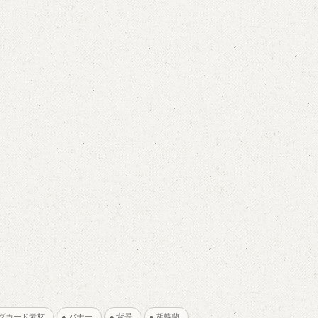
ングカード素材
● バナー
● 背景
● 胡蝶蘭