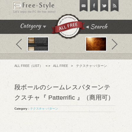
Free-Style
Let's enjoy the PC life free items!
Search
Category
飾り枠･飾り罫･イラスト
テクスチャ･パターン
フリーフォント
ALL FREE（LIST）
< >
ALL FREE
>
テクスチャ･パターン
アイコン
チュートリアル
段ボールのシームレスパターンテ
フリーソフト
クスチャ『 Patterrific 』（商用可）
PC便利機能
Category :
テクスチャ･パターン
WEBテンプレート･テーマ