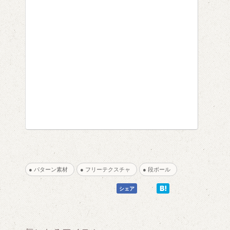
● パターン素材
● フリーテクスチャ
● 段ボール
0
0
シェア