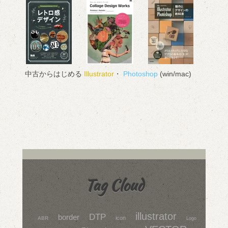
中古からはじめる
Illustrator
・
Photoshop
(win/mac)
Tag Cloud
illustrator
DTP
border
icon
ABR
Logo