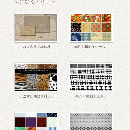
気になるアイテム
1
これは古風！本格和...
無料！和風なシーム...
アニマル柄の無料フ...
あると便利！50サ...