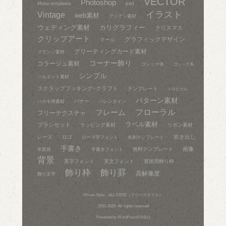
VECTOR
Photoshop
psd
Menu-templates
イラスト
Vintage
web素材
アジアン素材
ウェディング素材
カリグラフィー
クリスマス
クリップアート
グラフィックデザイン
クール
グリーティングカード素材
グランジ素材
コーナー飾り
コラージュ素材
ゴシック体
ゴシック系
シンプル
シルエット素材
スクラップブッキング･クラフト
テンプレート
トロピカル
パターン素材
バナー
ハガキ用素材
バレンタイン
フレーム
フローラル
フリーテクスチャ
ラベル素材
ブラシセット
ラッピング素材
リボン素材
吹き出し
レース
ロゴ
ローマ字フォント
名刺テンプレート
手書き
画像
無料テンプレート
年賀状
手書きフォント
背景
英字フォント
英文フォント
賞状用飾り枠
飾り枠
飾り罫
高解像度
飾り文字
©
Free-Style – ALL FREE（フリースタイル）
2010-2026. All rights reserved
Powered by
WordPress6.9.6(x)