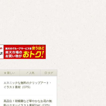
★ 新しい
↗ 人気
◎ タグ
エスニックな無料のクリップアート・
イラスト素材（EPS）
高品位！胡蝶蘭など華やかなお花の無
料ベクターイラスト素材2set（EPS）