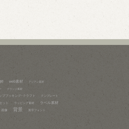
ge
web素材
アジアン素材
ン
グランジ素材
ップブッキング･クラフト
テンプレート
ラベル素材
セット
ラッピング素材
背景
画像
英字フォント