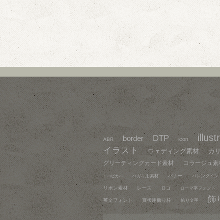
illust
DTP
border
icon
ABR
イラスト
ウェディング素材
カ
グリーティングカード素材
コラージュ素
バナー
ハガキ用素材
バレンタイン
トロピカル
リボン素材
レース
ロゴ
ローマ字フォント
飾
英文フォント
賞状用飾り枠
飾り文字