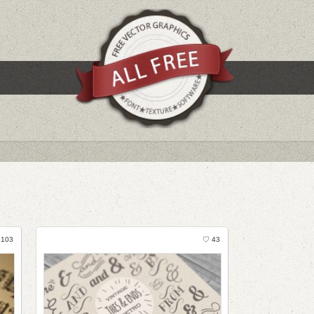
 103
♡ 43