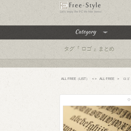
Free-Style
Let's enjoy the PC life free items!
Category
タグ『
ロゴ 』まとめ
飾り枠･飾り罫･イラスト
テクスチャ･パターン
フリーフォント
ALL FREE（LIST）
< >
ALL FREE
>
ロゴ
アイコン
チュートリアル
フリーソフト
♡
PC便利機能
WEBテンプレート･テーマ