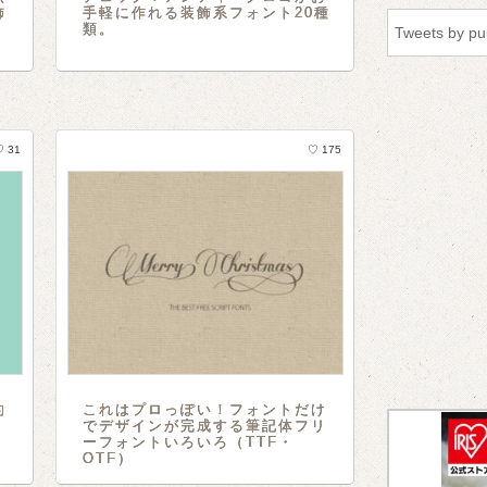
飾
手軽に作れる装飾系フォント20種
類。
Tweets by p
♡ 31
♡ 175
的
これはプロっぽい！フォントだけ
でデザインが完成する筆記体フリ
ーフォントいろいろ（TTF・
OTF）