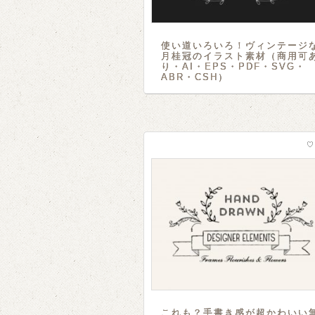
使い道いろいろ！ヴィンテージ
月桂冠のイラスト素材（商用可
り・AI・EPS・PDF・SVG・
ABR・CSH）
♡
これも？手書き感が超かわいい