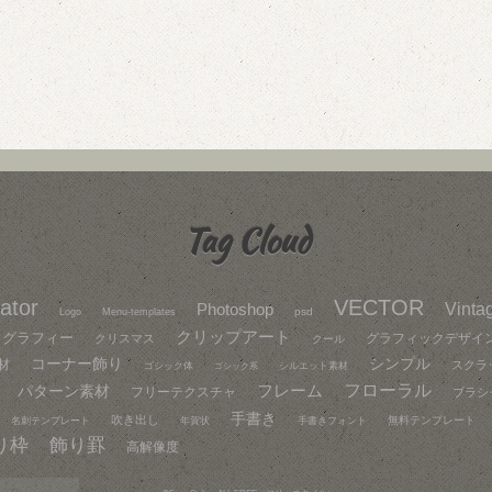
Tag Cloud
rator
VECTOR
Vinta
Photoshop
psd
Logo
Menu-templates
クリップアート
リグラフィー
グラフィックデザイ
クリスマス
クール
コーナー飾り
シンプル
材
スクラ
ゴシック体
シルエット素材
ゴシック系
フレーム
フローラル
パターン素材
フリーテクスチャ
ブラシ
手書き
吹き出し
無料テンプレート
名刺テンプレート
年賀状
手書きフォント
り枠
飾り罫
高解像度