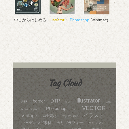
中古からはじめる
Illustrator
・
Photoshop
(win/mac)
Tag Cloud
illustrator
DTP
border
icon
ABR
Logo
VECTOR
Photoshop
psd
Menu-templates
イラスト
Vintage
web素材
アジアン素材
ウェディング素材
カリグラフィー
クリスマス