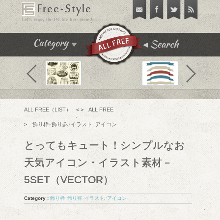
Free-Style
Let's enjoy the PC life free items!
Search
Category
飾り枠･飾り罫･イラスト
テクスチャ･パターン
フリーフォント
ALL FREE（LIST）
< >
ALL FREE
アイコン
>
飾り枠･飾り罫･イラスト
,
アイコン
チュートリアル
とってもキュート！シンプルなお
フリーソフト
天気アイコン・イラスト素材－
PC便利機能
5SET（VECTOR）
WEBテンプレート･テーマ
Category :
飾り枠･飾り罫･イラスト
,
アイコン