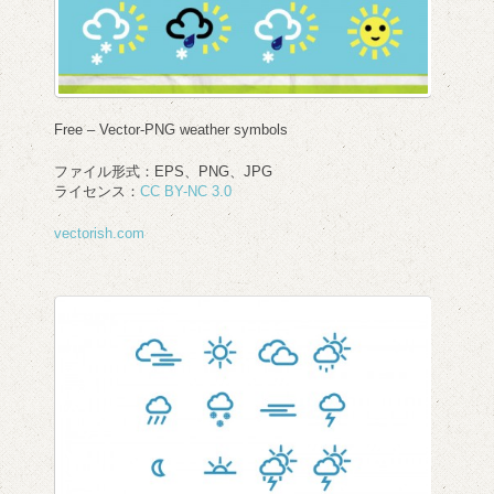
Free – Vector-PNG weather symbols
ファイル形式：EPS、PNG、JPG
ライセンス：
CC BY-NC 3.0
vectorish.com