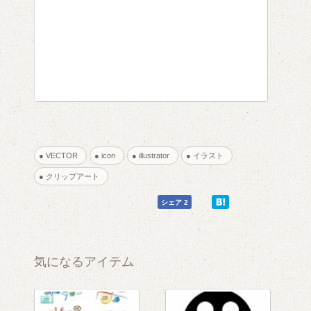
● VECTOR
● icon
● illustrator
● イラスト
● クリップアート
0
0
シェア 2
気になるアイテム
1