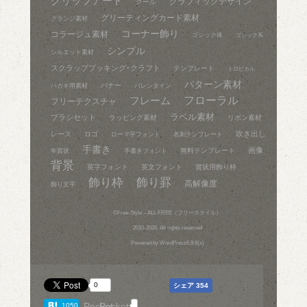
クリップアート
グラフィックデザイン
クール
グリーティングカード素材
グランジ素材
コーナー飾り
コラージュ素材
ゴシック体
ゴシック系
シンプル
シルエット素材
スクラップブッキング･クラフト
テンプレート
トロピカル
パターン素材
バナー
ハガキ用素材
バレンタイン
フレーム
フローラル
フリーテクスチャ
ラベル素材
ブラシセット
ラッピング素材
リボン素材
吹き出し
レース
ロゴ
ローマ字フォント
名刺テンプレート
手書き
画像
無料テンプレート
年賀状
手書きフォント
背景
英字フォント
英文フォント
賞状用飾り枠
飾り枠
飾り罫
高解像度
飾り文字
©
Free-Style – ALL FREE（フリースタイル）
2010-2026. All rights reserved
Powered by
WordPress6.9.6(x)
0
シェア
354
Pocket
Pocket
1050