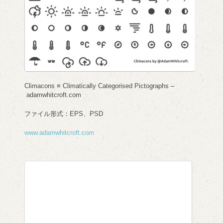
Climacons ≡ Climatically Categorised Pictographs –
adamwhitcroft.com
ファイル形式：EPS、PSD
www.adamwhitcroft.com