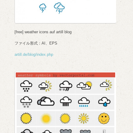
[free] weather icons auf artill blog
ファイル形式：AI、EPS
artill.de/blog/index.php